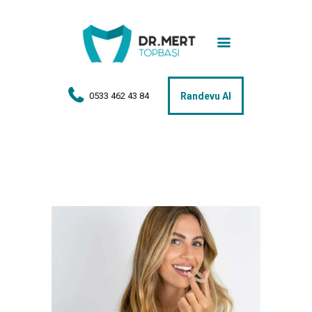
Anasayfa
Tedaviler
Hakkımda
0533 462 43 84
Randevu Al
Vakalar
Hasta Yorumları
Basın
İletişim