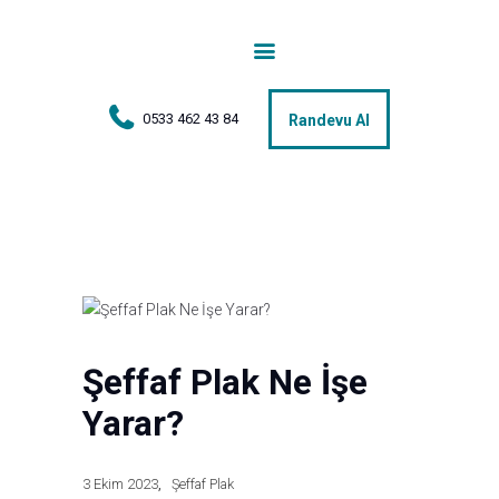
Anasayfa
Tedaviler
0533 462 43 84
Randevu Al
Hakkımda
Vakalar
Hasta Yorumları
Basın
İletişim
Şeffaf Plak Ne İşe
Yarar?
3 Ekim 2023
Şeffaf Plak