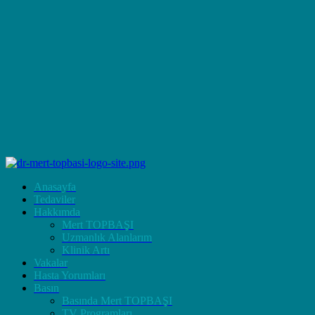
Anasayfa
Tedaviler
Hakkımda
Mert TOPBAŞI
Uzmanlık Alanlarım
Klinik Artı
Vakalar
Hasta Yorumları
Basın
Basında Mert TOPBAŞI
TV Programları