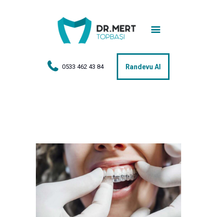
Anasayfa
Tedaviler
Hakkımda
0533 462 43 84
Randevu Al
Vakalar
Hasta Yorumları
Basın
İletişim