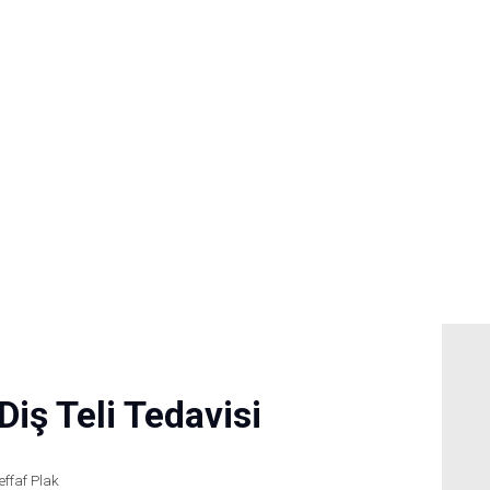
Anasayfa
Tedaviler
Hakkımda
Vakalar
Hasta Yorumları
 Diş Teli Tedavisi
Basın
effaf Plak