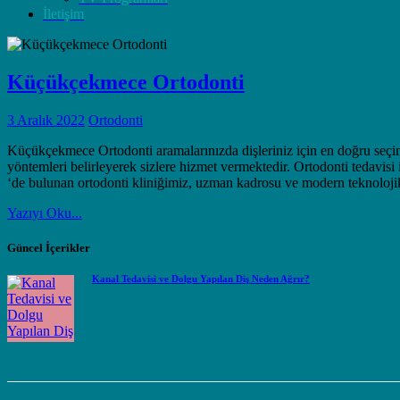
İletişim
Küçükçekmece Ortodonti
3 Aralık 2022
Ortodonti
Küçükçekmece Ortodonti aramalarınızda dişleriniz için en doğru seçi
yöntemleri belirleyerek sizlere hizmet vermektedir. Ortodonti teda
‘de bulunan ortodonti kliniğimiz, uzman kadrosu ve modern teknoloji
Yazıyı Oku...
Güncel İçerikler
Kanal Tedavisi ve Dolgu Yapılan Diş Neden Ağrır?