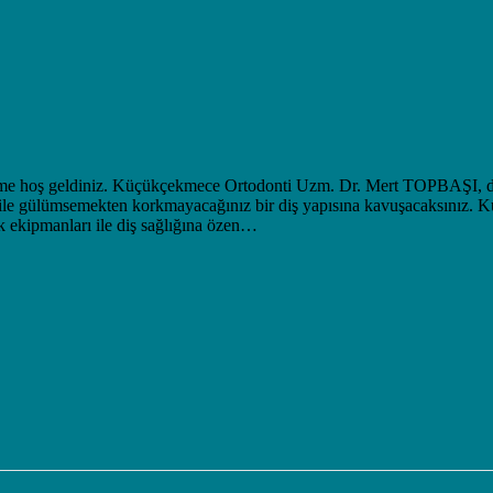
me hoş geldiniz. Küçükçekmece Ortodonti Uzm. Dr. Mert TOPBAŞI, dişler
visi ile gülümsemekten korkmayacağınız bir diş yapısına kavuşacaksını
k ekipmanları ile diş sağlığına özen…