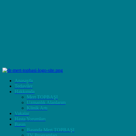
Anasayfa
Tedaviler
Hakkımda
Mert TOPBAŞI
Uzmanlık Alanlarım
Klinik Artı
Vakalar
Hasta Yorumları
Basın
Basında Mert TOPBAŞI
TV Programları