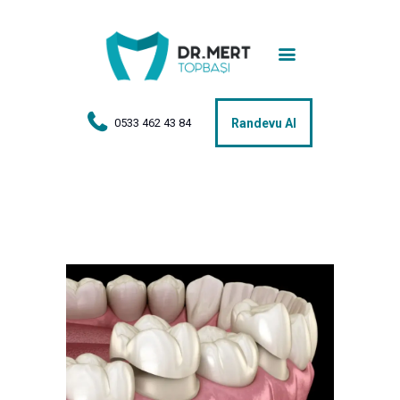
Anasayfa
Tedaviler
Hakkımda
0533 462 43 84
Randevu Al
Vakalar
Hasta Yorumları
Basın
İletişim