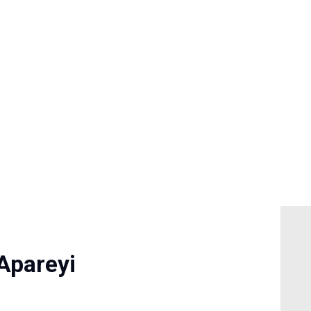
Anasayfa
Tedaviler
Hakkımda
Vakalar
Hasta Yorumları
Apareyi
Basın