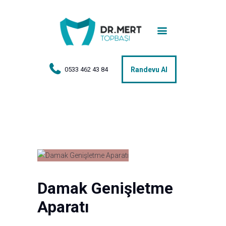
Anasayfa
Tedaviler
Hakkımda
0533 462 43 84
Randevu Al
Vakalar
Hasta Yorumları
Basın
İletişim
Damak Genişletme
Aparatı