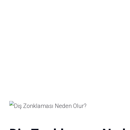
An
Te
Ha
Va
Ha