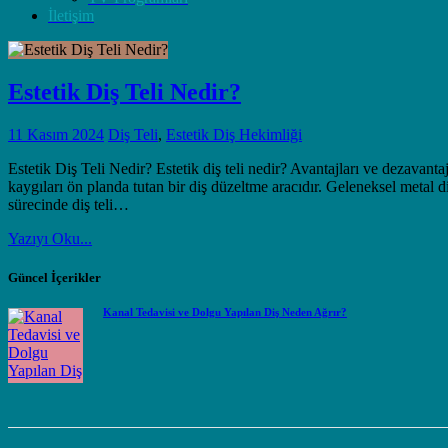
İletişim
Estetik Diş Teli Nedir?
11 Kasım 2024
Diş Teli
,
Estetik Diş Hekimliği
Estetik Diş Teli Nedir? Estetik diş teli nedir? Avantajları ve dezavanta
kaygıları ön planda tutan bir diş düzeltme aracıdır. Geleneksel metal di
sürecinde diş teli…
Yazıyı Oku...
Güncel İçerikler
Kanal Tedavisi ve Dolgu Yapılan Diş Neden Ağrır?