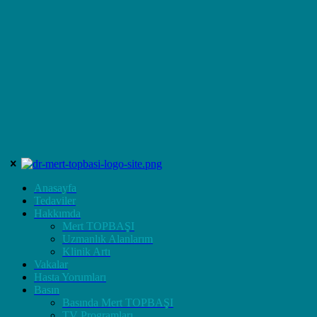
Anasayfa
Tedaviler
Hakkımda
Mert TOPBAŞI
Uzmanlık Alanlarım
Klinik Artı
Vakalar
Hasta Yorumları
Basın
Basında Mert TOPBAŞI
TV Programları