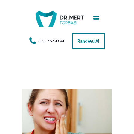
Anasayfa
Tedaviler
Hakkımda
0533 462 43 84
Randevu Al
Vakalar
Hasta Yorumları
Basın
İletişim