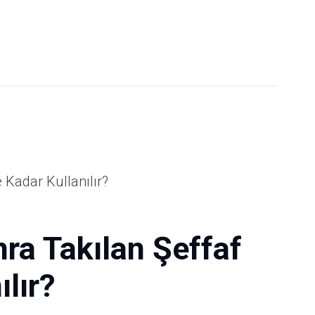
nra Takılan Şeffaf
lır?