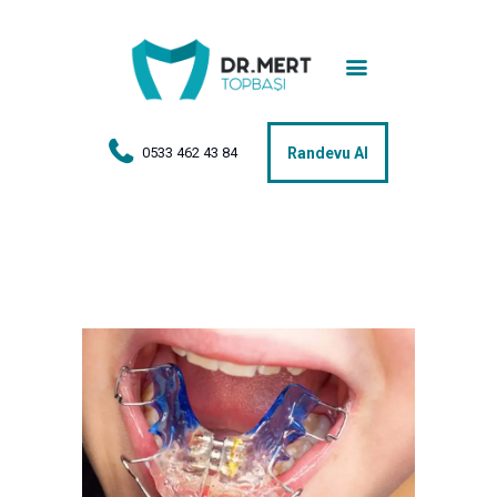
Anasayfa
Tedaviler
Hakkımda
0533 462 43 84
Randevu Al
Vakalar
Hasta Yorumları
Basın
İletişim