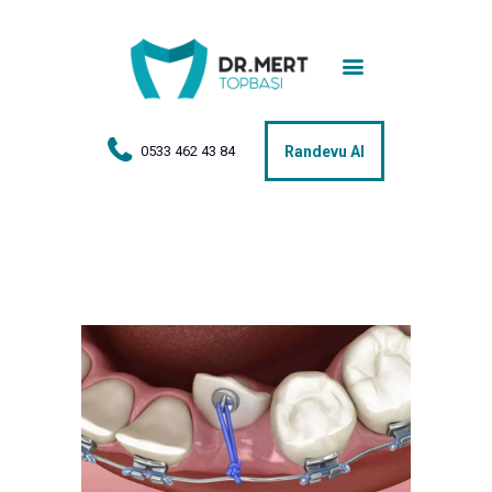
Anasayfa
Tedaviler
Hakkımda
0533 462 43 84
Randevu Al
Vakalar
Hasta Yorumları
Basın
İletişim