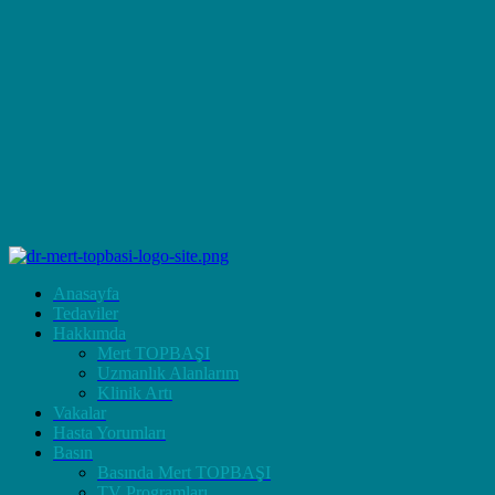
Anasayfa
Tedaviler
Hakkımda
Mert TOPBAŞI
Uzmanlık Alanlarım
Klinik Artı
Vakalar
Hasta Yorumları
Basın
Basında Mert TOPBAŞI
TV Programları