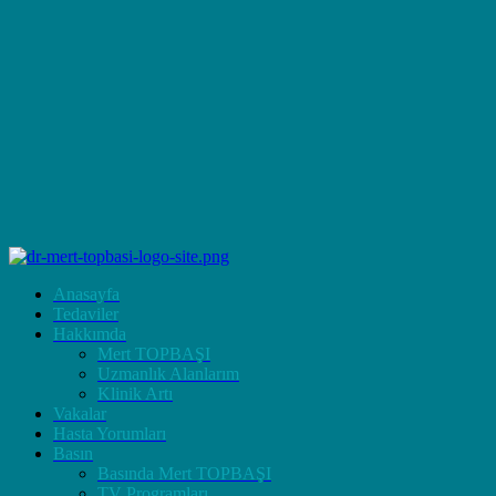
Anasayfa
Tedaviler
Hakkımda
Mert TOPBAŞI
Uzmanlık Alanlarım
Klinik Artı
Vakalar
Hasta Yorumları
Basın
Basında Mert TOPBAŞI
TV Programları