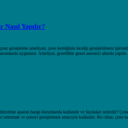
r Nasıl Yapılır?
çene genişletme ameliyatı, çene kemiğinin kesilip genişletilmesi işlemid
rumlarda uygulanır. Ameliyat, genellikle genel anestezi altında yapılır. 
eltme aparatı hangi durumlarda kullanılır ve faydaları nelerdir? Çene g
yi arttırmak ve çeneyi genişletmek amacıyla kullanılır. Bu cihaz, çene kem