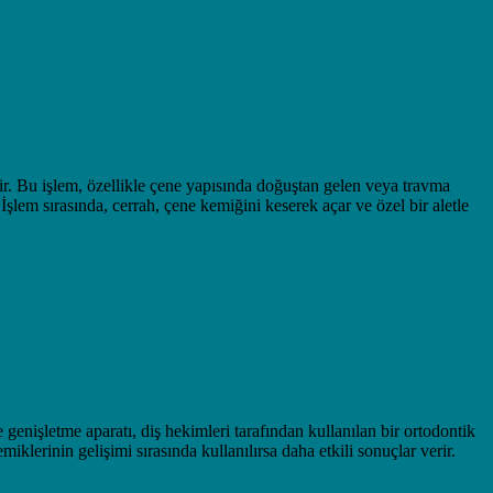
ir. Bu işlem, özellikle çene yapısında doğuştan gelen veya travma
İşlem sırasında, cerrah, çene kemiğini keserek açar ve özel bir aletle
enişletme aparatı, diş hekimleri tarafından kullanılan bir ortodontik
iklerinin gelişimi sırasında kullanılırsa daha etkili sonuçlar verir.