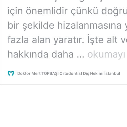
için önemlidir çünkü doğru
bir şekilde hizalanmasına 
fazla alan yaratır. İşte al
Alt
hakkında daha …
okumayı
ve
Üst
Çene
Doktor Mert TOPBAŞI Ortodontist Diş Hekimi İstanbul
Genişletme
Tedavisi
Nasıl
Yapılır?